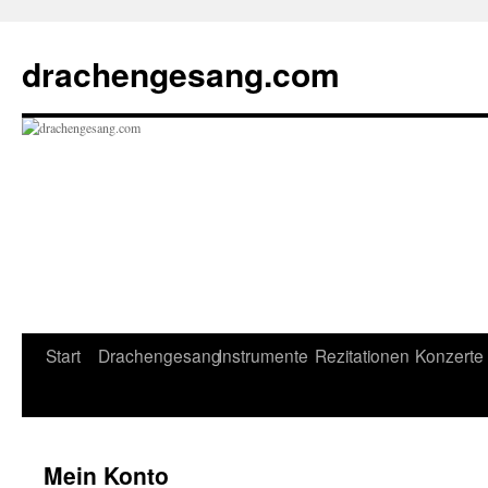
drachengesang.com
Start
Drachengesang
Instrumente
Rezitationen
Konzerte
Zum
Inhalt
springen
Mein Konto